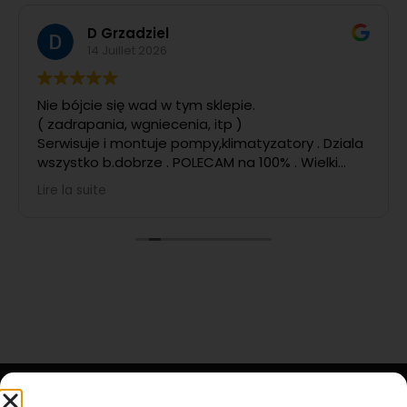
D Grzadziel
14 Juillet 2026
Nie bójcie się wad w tym sklepie.
( zadrapania, wgniecenia, itp )
Serwisuje i montuje pompy,klimatyzatory . Dziala
wszystko b.dobrze . POLECAM na 100% . Wielki
POZYTYW
Lire la suite