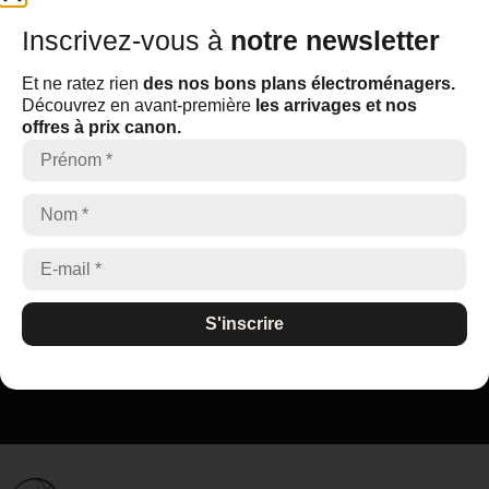
Inscrivez-vous à
notre newsletter
Inscrivez-vous à
notre newsletter
Et ne ratez rien
des nos bons plans électroménagers.
Découvrez en avant-première
les arrivages et nos offres à
Et ne ratez rien
des nos bons plans électroménagers.
prix canon.
Découvrez en avant-première
les arrivages et nos
offres à prix canon.
S'inscrire
S'inscrire