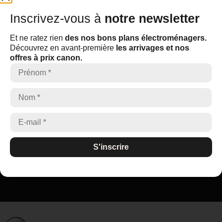
Inscrivez-vous à
notre newsletter
Inscrivez-vous à
notre newsletter
Et ne ratez rien
des nos bons plans électroménagers.
Découvrez en avant-première
les arrivages et nos offres à
Et ne ratez rien
des nos bons plans électroménagers.
prix canon.
Découvrez en avant-première
les arrivages et nos
offres à prix canon.
S'inscrire
S'inscrire