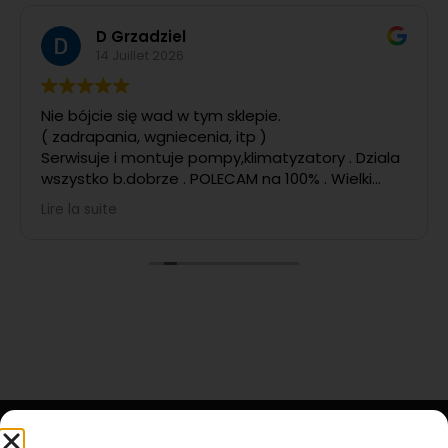
D Grzadziel
14 Juillet 2026
Nie bójcie się wad w tym sklepie.
( zadrapania, wgniecenia, itp )
Serwisuje i montuje pompy,klimatyzatory . Dziala
wszystko b.dobrze . POLECAM na 100% . Wielki
POZYTYW
Lire la suite