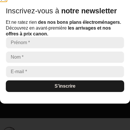
Inscrivez-vous à
notre newsletter
Inscrivez-vous à
notre newsletter
Et ne ratez rien
des nos bons plans électroménagers.
Découvrez en avant-première
les arrivages et nos offres à
Et ne ratez rien
des nos bons plans électroménagers.
prix canon.
Découvrez en avant-première
les arrivages et nos
offres à prix canon.
S'inscrire
S'inscrire