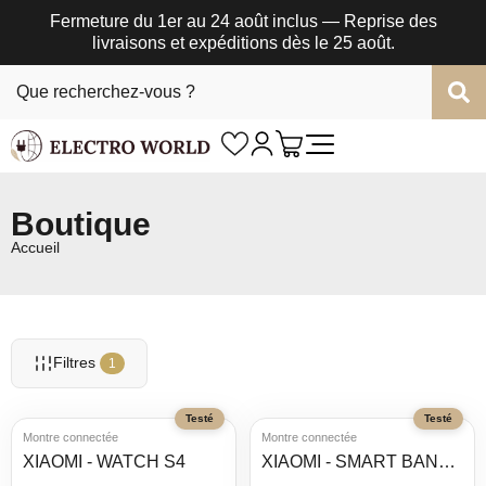
Fermeture du 1er au 24 août inclus — Reprise des
livraisons et expéditions dès le 25 août.
Boutique
Accueil
Filtres
1
Testé
Testé
Montre connectée
Montre connectée
XIAOMI - WATCH S4
XIAOMI - SMART BAND 9 ACTIVE