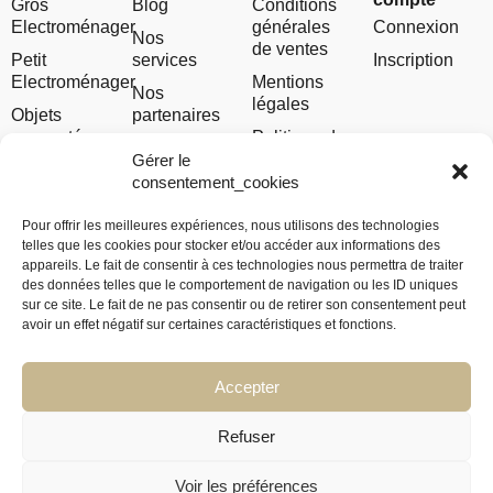
Gros
Blog
Conditions
Electroménager
générales
Connexion
Nos
de ventes
Petit
services
Inscription
Electroménager
Mentions
Nos
légales
Objets
partenaires
connectés
Politique de
Notre
et
confidentialité
Gérer le
concept
Téléphonie
consentement_cookies
Politique de
Notre
Image &
cookies
histoire
Pour offrir les meilleures expériences, nous utilisons des technologies
Son
telles que les cookies pour stocker et/ou accéder aux informations des
Contact
appareils. Le fait de consentir à ces technologies nous permettra de traiter
Climatisation
des données telles que le comportement de navigation ou les ID uniques
– Chauffage
FAQ
sur ce site. Le fait de ne pas consentir ou de retirer son consentement peut
Autres
avoir un effet négatif sur certaines caractéristiques et fonctions.
Carte
Cadeau
Accepter
Refuser
Tous droits réservés à
ElectroWorld – 2026
Voir les préférences