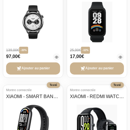
139,00€
25,00€
-30%
-32%
97,00€
17,00€
Ajouter au panier
Ajouter au panier
Testé
Testé
Montre connectée
Montre connectée
XIAOMI - SMART BAND 10
XIAOMI - REDMI WATCH 5