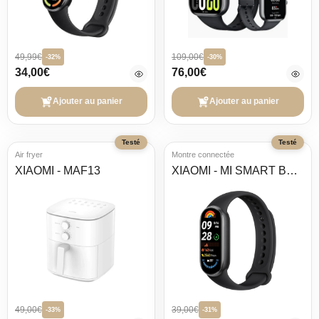
49,99€
109,00€
-32%
-30%
34,00€
76,00€
Ajouter au panier
Ajouter au panier
Testé
Testé
Air fryer
Montre connectée
XIAOMI - MAF13
XIAOMI - MI SMART BAND 9
49,00€
39,00€
-33%
-31%