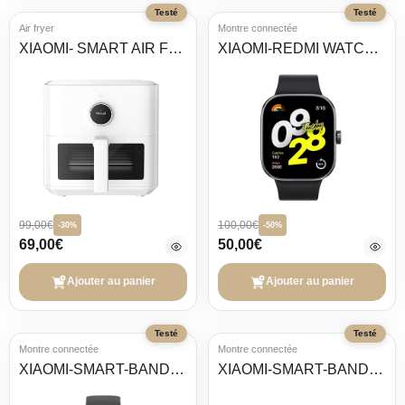
Testé
Testé
Air fryer
Montre connectée
XIAOMI- SMART AIR FRYER PRO
XIAOMI-REDMI WATCH 4
99,00€
100,00€
-30%
-50%
69,00€
50,00€
Ajouter au panier
Ajouter au panier
Testé
Testé
Montre connectée
Montre connectée
XIAOMI-SMART-BAND-8-PRO
XIAOMI-SMART-BAND 8-ACTIVE