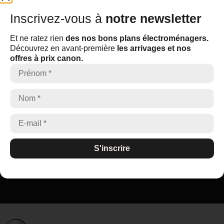
Inscrivez-vous à
notre newsletter
Inscrivez-vous à
notre newsletter
Et ne ratez rien
des nos bons plans électroménagers.
Découvrez en avant-première
les arrivages et nos offres à
Et ne ratez rien
des nos bons plans électroménagers.
prix canon.
Découvrez en avant-première
les arrivages et nos
offres à prix canon.
S'inscrire
S'inscrire