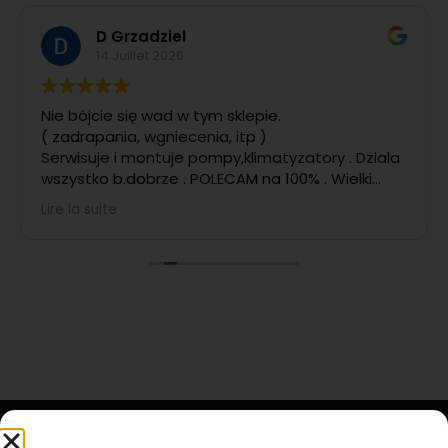
D Grzadziel
14 Juillet 2026
Nie bójcie się wad w tym sklepie.
( zadrapania, wgniecenia, itp )
Serwisuje i montuje pompy,klimatyzatory . Dziala
wszystko b.dobrze . POLECAM na 100% . Wielki
POZYTYW
Lire la suite