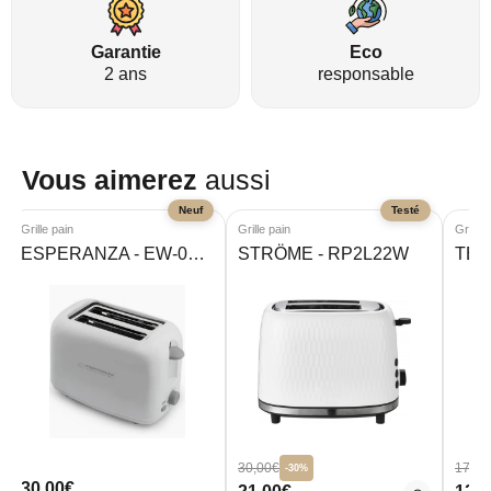
Garantie
Eco
2 ans
responsable
Vous aimerez
aussi
Neuf
Testé
Grille pain
Grille pain
Grille 
ESPERANZA - EW-001392
STRÖME - RP2L22W
TEF
30,00€
179,0
-30%
30,00€