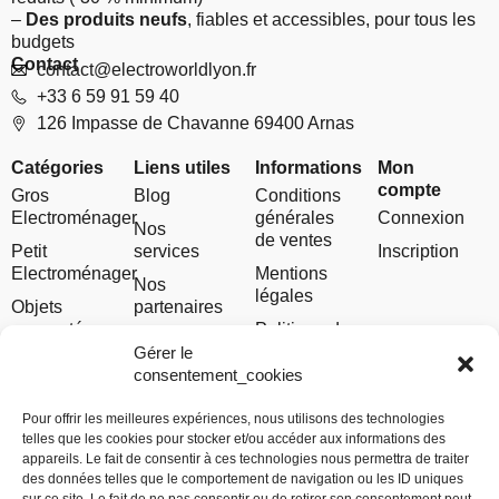
–
Des produits neufs
, fiables et accessibles, pour tous les
budgets
Contact
contact@electroworldlyon.fr
+33 6 59 91 59 40
126 Impasse de Chavanne 69400 Arnas
Catégories
Liens utiles
Informations
Mon
compte
Gros
Blog
Conditions
Electroménager
générales
Connexion
Nos
de ventes
Petit
services
Inscription
Electroménager
Mentions
Nos
légales
Objets
partenaires
connectés
Politique de
Notre
et
confidentialité
Gérer le
concept
Téléphonie
consentement_cookies
Politique de
Notre
Image &
cookies
histoire
Pour offrir les meilleures expériences, nous utilisons des technologies
Son
telles que les cookies pour stocker et/ou accéder aux informations des
Contact
appareils. Le fait de consentir à ces technologies nous permettra de traiter
Climatisation
des données telles que le comportement de navigation ou les ID uniques
– Chauffage
FAQ