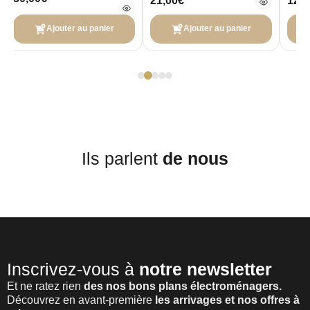
21,00€
125
Ajouter au panier
Ajouter au panier
Ils parlent
de nous
Inscrivez-vous à
notre newsletter
Et ne ratez rien
des nos bons plans électroménagers.
Découvrez en avant-première
les arrivages et nos offres à