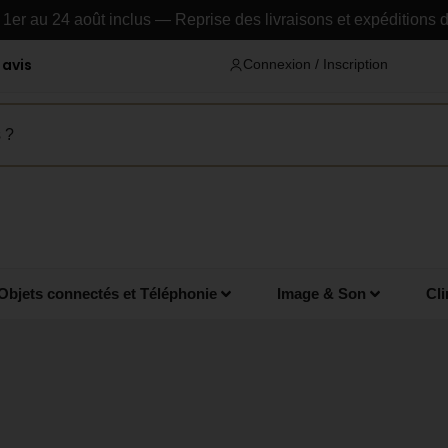
1er au 24 août inclus — Reprise des livraisons et expéditions d
 avis
Connexion / Inscription
Objets connectés et Téléphonie
Image & Son
Cli