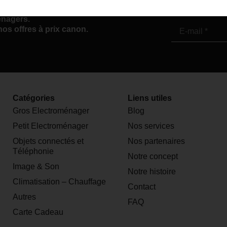
ewsletter
énagers.
nos offres à prix canon.
Catégories
Liens utiles
Gros Electroménager
Blog
Petit Electroménager
Nos services
Objets connectés et
Nos partenaires
Téléphonie
Notre concept
Image & Son
Notre histoire
Climatisation – Chauffage
Contact
Autres
FAQ
Carte Cadeau