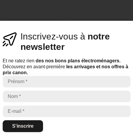
Inscrivez-vous à
notre
newsletter
Support dédié
Paiement
6/7 jours
100% sécurisé
Et ne ratez rien
des nos bons plans électroménagers.
Découvrez en avant-première
les arrivages et nos offres à
prix canon.
Ils parlent
de nous
S'inscrire