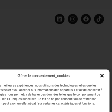
Gérer le consentement_cookies
les meilleures expériences, nous utilisons des technologies telles que les
 stocker et/ou accéder aux informations des appareils. Le fait de consentir à
gies nous permettra de traiter des données telles que le comportement de
 les ID uniques sur ce site. Le fait de ne pas consentir ou de retirer son
 peut avoir un effet négatif sur certaines caractéristiques et fonctions.